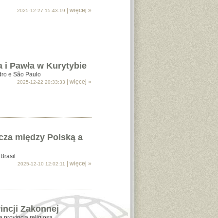
| więcej »
2025-12-27 15:43:19
a i Pawła w Kurytybie
dro e São Paulo
| więcej »
2025-12-22 20:33:33
cza między Polską a
Brasil
| więcej »
2025-12-10 12:02:11
incji Zakonnej
 província religiosa