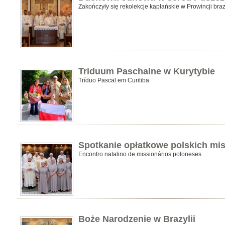
Zakończyły się rekolekcje kapłańskie w Prowincji brazy
Triduum Paschalne w Kurytybie
Tríduo Pascal em Curitiba
Spotkanie opłatkowe polskich mis
Encontro natalino de missionários poloneses
Boże Narodzenie w Brazylii