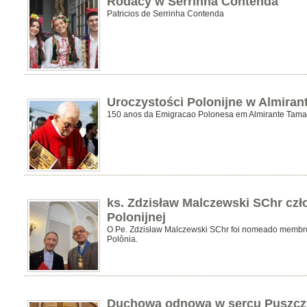
Rodacy w Serrinha Contenda
Patricios de Serrinha Contenda
Uroczystości Polonijne w Almira
150 anos da Emigracao Polonesa em Almirante Tam
ks. Zdzisław Malczewski SChr cz
Polonijnej
O Pe. Zdzisław Malczewski SChr foi nomeado membr
Polônia.
Duchowa odnowa w sercu Puszczy 