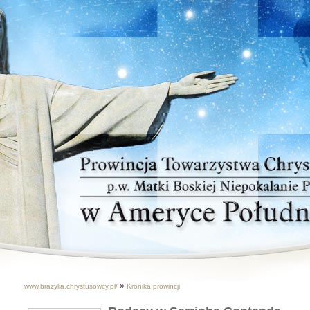
»
www.brazylia.chrystusowcy.pl/
Kronika prowincji