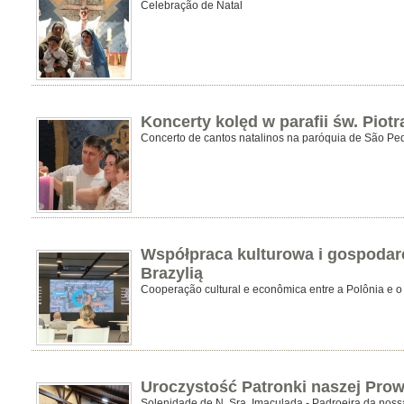
Celebração de Natal
Koncerty kolęd w parafii św. Piotr
Concerto de cantos natalinos na paróquia de São Pe
Współpraca kulturowa i gospodar
Brazylią
Cooperação cultural e econômica entre a Polônia e o 
Uroczystość Patronki naszej Prow
Solenidade de N. Sra. Imaculada - Padroeira da nossa