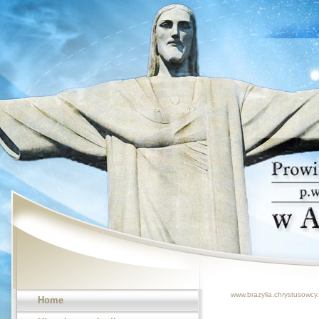
www.brazylia.chrystusowcy.
Home