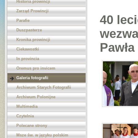
Historia prowincji
Zarząd Prowincji
40 lec
Parafie
wezwan
Duszpasterze
Kronika prowincji
Pawła 
Ciekawostki
In provincia
Oremus pro invicem
Galeria fotografii
Archiwum Starych Fotografii
Archiwum Polonijne
Multimedia
Czytelnia
Polecane strony
Msze św. w języku polskim